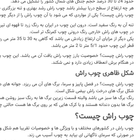
حدود 24 تا 30 درصد حجم جنگل های شمال کشور را تشکیل می دهد.
هر چه ارتفاع از سطح دریا بیشتر باشد چوب راش رشد بهتری و تنه بزرگتری 
چوب راش چیست؟ یکی از مواردی که می شود با آن چوب راش را از دیگر چ
تنه آن به رنگ سفید است. درون این چوب در ایران به رنگ زرد تا قهوه ای تیره
در چوب های راش خارجی رنگ درونی چوب کمرنگ تر است.
یکی دیگر از مزایای آن ارتفاع زیادش می باشد که گاهی به 30 تا 35 متر می رسد.
قطر این چوب حدود 5/1 متر تا 2 متر می باشد.
چوب راش چیست؟ خصوصیت بارز چوب راش بافت آن می باشد. این چوب بافت
در هنگام برش انعطاف زیادی دارد و نمی شکند.
شکل ظاهری چوب راش
چوب راش چیست؟ در فصل پاییز و سرما، برگ های آن می ریزد. جوانه های د
شکل برگ های درخت راش بیضی شکل است.
رنگ برگ ها سبز می باشد والبته قسمت زیرین برگ ها به رنگ سبز روشن ه
برگ ها بدون دندانه هستند و با کرک هایی که بر روی برگ ها هست حالتی چرم
چوب راش چیست؟
چوب راش در کشورهای مختلف و با ویژگی ها و خصوصیات تقریبا هم شکل و
در صورتی که سرمای ناگهانی ای بیاید به چوب آسیب می زند.