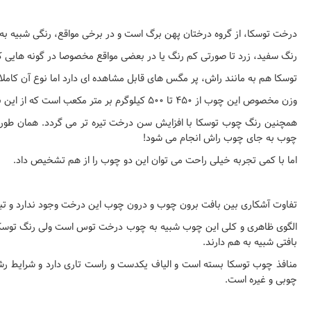
درخت توسکا، از گروه درختان پهن برگ است و در برخی مواقع، رنگی شبیه به 
رنگ سفید، زرد تا صورتی کم رنگ یا در بعضی مواقع مخصوصا در گونه هایی ک
توسکا هم به مانند راش، پر مگس های قابل مشاهده ای دارد اما نوع آن کاملا 
وزن مخصوص این چوب از ۴۵۰ تا ۵۰۰ کیلوگرم بر متر مکعب است که از این نظر هم با چوب راش که سنگین تر است تفاوت دارد. رنگ چوب توسکا در برابر نور آفتاب به قهوه ای مایل به قرمز تبدیل می شود.
همچنین رنگ چوب توسکا با افزایش سن درخت تیره تر می گردد. همان طور که
چوب به جای چوب راش انجام می شود!
اما با کمی تجربه خیلی راحت می توان این دو چوب را از هم تشخیص داد.
تفاوت آشکاری بین بافت برون چوب و درون چوب این درخت وجود ندارد و تب
الگوی ظاهری و کلی این چوب شبیه به چوب درخت توس است ولی رنگ توسکا قر
بافتی شبیه به هم دارند.
منافذ چوب توسکا بسته است و الیاف یکدست و راست تاری دارد و شرایط رش
چوبی و غیره است.