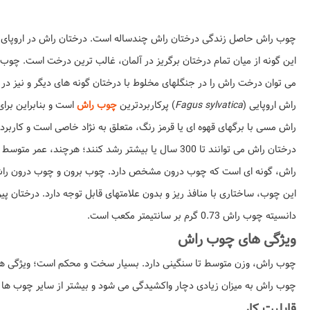
چوب راش حاصل زندگی درختان راش چندساله است. درختان راش در اروپای مرکزی و غربی 
این گونه از میان تمام درختان برگریز در آلمان، غالب ترین درخت است. چوب 
می توان درخت راش را در جنگلهای مخلوط با درختان گونه های دیگر و نیز در
راش اروپایی (
Fagus sylvatica
) پرکاربردترین
چوب راش
است و بنابراین برای
راش مسی با برگهای قهوه ای یا قرمز رنگ، متعلق به نژاد خاصی است و کاربرد 
درختان راش می توانند تا 300 سال یا بیشتر رشد کنند؛ هرچند، عمر متوسط این درختان بین 100 تا 140 سال است. ارتفاع آنها بین 30 تا 35 متر متغیر است.
راش، گونه ای است که چوب درون مشخص دارد. چوب برون و چوب درون راش، رنگ
این چوب، ساختاری با منافذ ریز و بدون علامتهای قابل توجه دارد. درختان پیر راش (بالای 80 سال) دارای بخشی به نام مغز و به رنگ مایل به قرمز پررنگ هستند ک
دانسیته چوب راش 0.73 گرم بر سانتیمتر مکعب است.
ویژگی های چوب راش
چوب راش، وزن متوسط تا سنگینی دارد. بسیار سخت و محکم است؛ ویژگی های
چوب راش به میزان زیادی دچار واکشیدگی می شود و بیشتر از سایر چوب ها مست
قابلیت کار