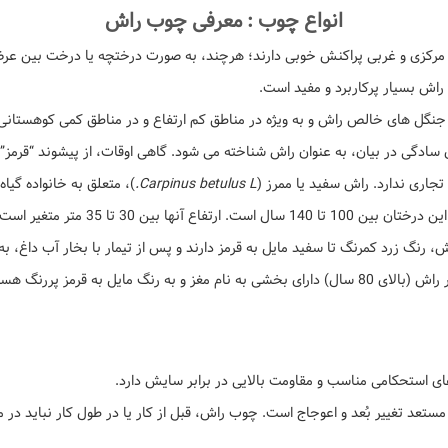
انواع چوب : معرفی چوب راش
پراکنش خوبی دارند؛ هرچند، به صورت درختچه یا درخت بین عرض های جغرافیایی 40 و 60 در
راش بسیار پرکاربرد و مفید است.
 جنگل های خالص راش و به ویژه در مناطق کم ارتفاع و در مناطق کمی کوهستانی
 سادگی در بیان، به عنوان راش شناخته می شود. گاهی اوقات، از پیشوند “قرمز” 
تجاری ندارد. راش سفید یا ممرز (
Carpinus betulus L.
)، متعلق به خانواده گیا
 زرد کمرنگ تا سفید مایل به قرمز دارند و پس از تیمار با بخار آب داغ، به ر
ه شکل و رنگ نامنظمی دارد.
 استحکامی مناسب و مقاومت بالایی در برابر سایش دارد.
عد تغییر بُعد و اعوجاج است. چوب راش، قبل از کار یا در طول کار نباید در م