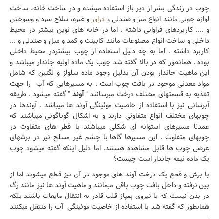
چوب در زندگی بشر از دیر باز استفاده میشده و در ساخت خانه، ساخت
لوازم چوبی مانند انواع میز و صندلی و
دراور
و غیره، سلاح سرد و وسوختن
و .... کاربردهای فراوانی داشته . اما در خانه های نوین بیشتر در محیط
داخلی و ساخت انواع مصنوعات مانند کابینت و کمد و مبل و صندلی و ...
کاربرد داشته . اما به چه دلیل استفاده از چوب بیشتردر محیط داخلی
بوده . همانطور که در بالا گفته شد چوب یک ماده اولیه جاندار میباشد و
این ماهیت جاندار بودن آن بدلیل وجود ماده سلولز و لگنین که شامل
مواد معدنی موجود در بافت چوب است . به مسیرهایی که آب را جهت
تغذیه به قسمتهای مختلف درخت میرسانند "
آوند
" گفته میشود . طریقه
آبرسانی نیز با استفاده از خاصیت موئینگی آوند ها میباشد . آوندها در
چوبهای مختلف انواع متفاوتی دارند و به اشکال گوناگونی میباشند که
عمدتا مسیرهای استوانه ای شکلی میباشند با قطر های متفاوت در
چوبهای متفاوت . این مسیرها گاها با چشم غیر مسلح نیز در برشهای
عرضی چوب ها قابل مشاهده هستند. اما دلیل اینکه گفته میشود چوب
یک ماده نیمه جاندار است چیست؟
با برش و قطع یک درخت آوند های موجود در آن نیز قطع میشوند اما از
بین نرفته و داخل بافت چوب باقی میمانند و ماهیت آوند ها نیز مانند رگ
در بدن نیست که با نیروی پمپاژ قلب قادر به انتقال مایعات باشند بلکه
همانطور که گفته شد با استفاده از خاصیت موئینگی آب را منتقل میکنند
.