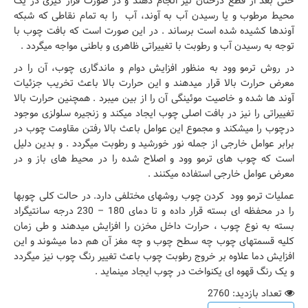
حتی بعد از قطع درختان نیز انجام دهند و در صورت قرار گیری در یک
محیط مرطوب و یا رسیدن آب به آوند، آب را به تمام نقاطی که شبکه
آوندها کشیده شده است برساند . در این صورت است که بافت چوب با
توجه به رسیدن آب و رطوبت با تغییراتی ظاهری و باطنی مواجه میگردد .
در روش ترمو وود به منظور افزایش دوام و ماندگاری چوب، آن را در
معرض حرارت بالا قرار میدهند و این حرارت بالا باعث تخریب جزئیات
آوند ها شده و خاصیت موئینگی آن را از بین میبرد . همچنین حرارت بالا
تغییراتی را نیز در بافت اصلی چوب ایجاد میکند و زنجیره سلولزی موجود
درچوب را میشکند و مجموع این عوامل باعث بالا رفتن مقاومت چوب در
برابر عوامل خارجی از جمله نور خورشید و رطوبت میگردد . و بدین دلیل
است که چوب های ترمو وود و اصلاح شده را در محیط های باز و در
معرض عوامل خارجی استفاده میکنند .
عملیات ترمو وود کردن چوب روشهای مختلفی دارد. در حالت کلی چوبها
را در محفظه ای بسته قرار داده و تا دمای 180 – 230 درجه سانتیگراد
بسته به نوع چوب ، حرارت داخل مخزن را افزایش میدهند و طی زمان
کلیه قسمتهای چوب چه سطح چوب و چه مغز آن هم دما میشوند و این
افزایش دما علاوه بر خروج رطوبت چوب باعث تغییر رنگ چوب نیز میگردد
و یک رنگ قهوه ای یکنواخت در چوب ایجاد مینماید .
تعداد بازدید: 2760