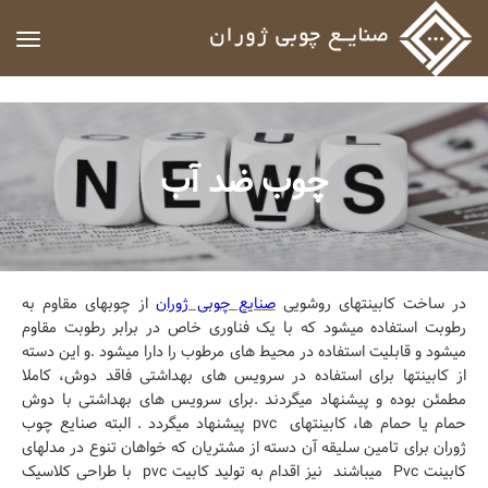
ggle
ation
چوب ضد آب
در ساخت کابینتهای روشویی
صنایع چوبی ژوران
از چوبهای مقاوم به
رطوبت استفاده میشود که با یک فناوری خاص در برابر رطوبت مقاوم
میشود و قابلیت استفاده در محیط های مرطوب را دارا میشود .و این دسته
از کابینتها برای استفاده در سرویس های بهداشتی فاقد دوش، کاملا
مطمئن بوده و پیشنهاد میگردند .برای سرویس های بهداشتی با دوش
حمام یا حمام ها، کابینتهای pvc پیشنهاد میگردد . البته صنایع چوب
ژوران برای تامین سلیقه آن دسته از مشتریان که خواهان تنوع در مدلهای
کابینت Pvc میباشند نیز اقدام به تولید کابیت pvc با طراحی کلاسیک