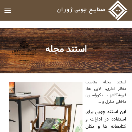
ggle
ation
استند مجله
استند مجله مناسب
دفاتر اداری، لابی ها،
فروشگاهها، دکوراسیون
داخلی منازل و ...
این استند چوبی برای
استفاده در ادارات و
کتابخانه ها و مکان