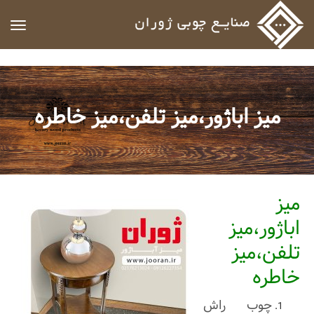
ggle
ation
میز اباژور،میز تلفن،میز خاطره
میز
اباژور،میز
تلفن،میز
خاطره
چوب راش